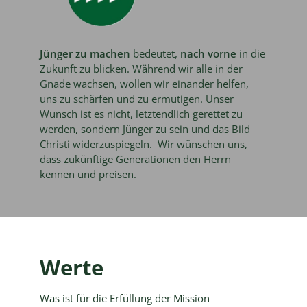
Jünger zu machen
bedeutet,
nach vorne
in die
Zukunft zu blicken. Während wir alle in der
Gnade wachsen, wollen wir einander helfen,
uns zu schärfen und zu ermutigen. Unser
Wunsch ist es nicht, letztendlich gerettet zu
werden, sondern Jünger zu sein und das Bild
Christi widerzuspiegeln. Wir wünschen uns,
dass zukünftige Generationen den Herrn
kennen und preisen.
Werte
Was ist für die Erfüllung der Mission