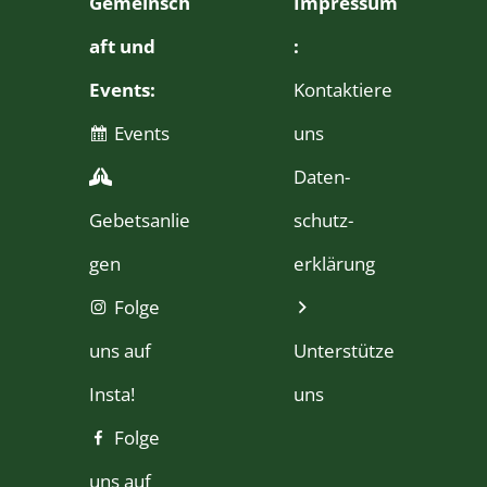
Gemeinsch
Impressum
aft und
:
Events:
Kontaktiere
Events
uns
Daten­
Gebetsanlie
schutz­
gen
erklärung
Folge
uns auf
Unterstütze
Insta!
uns
Folge
uns auf