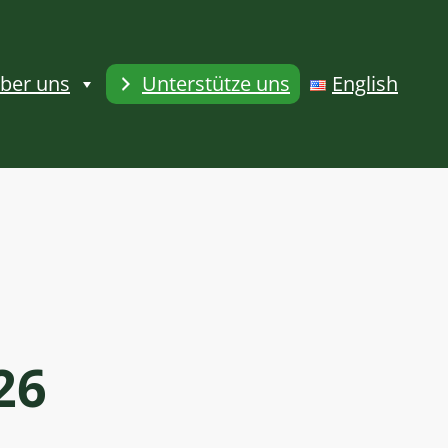
ber uns
Unterstütze uns
English
26