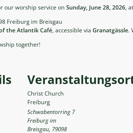
or our worship service on
Sunday, June 28, 2026
, a
8 Freiburg im Breisgau
 of the Atlantik Café
, accessible via
Granatgässle
.
wship together!
ls
Veranstaltungsor
Christ Church
Freiburg
Schwabentorring 7
Freiburg im
Breisgau
,
79098