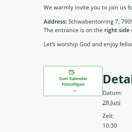
We warmly invite you to join us f
Address:
Schwabentorring 7, 7909
The entrance is on the
right side
Let’s worship God and enjoy fello
Detai
Zum Kalender
hinzufügen
Datum:
28 Juni
Zeit:
10:30