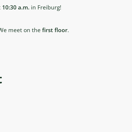
t
10:30 a.m.
in Freiburg!
 We meet on the
first floor
.
t