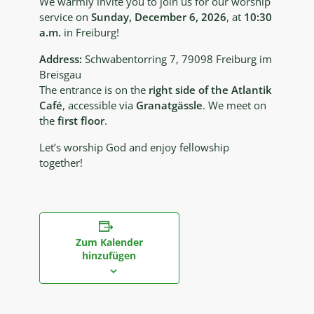
We warmly invite you to join us for our worship
service on
Sunday, December 6, 2026
, at
10:30
a.m.
in Freiburg!
Address:
Schwabentorring 7, 79098 Freiburg im
Breisgau
The entrance is on the
right side of the Atlantik
Café
, accessible via
Granatgässle
. We meet on
the
first floor
.
Let’s worship God and enjoy fellowship
together!
Zum Kalender
hinzufügen