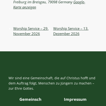
Freiburg im Breisgau
,
79098
Germany
Google-
Karte anzeigen
Worship Service – 29.
Worship Service – 13.
November 2026
Dezember 2026
Wir sind eine Gemeinschaft, die auf Christus hofft und
dem Auftrag folgt, Menschen zu Jüngern zu machen –
zur Ehre Gottes.
Gemeinsch
Impressum