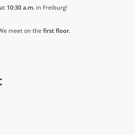
 at
10:30 a.m.
in Freiburg!
 We meet on the
first floor
.
t