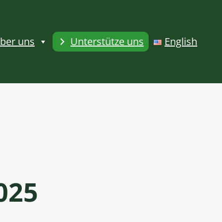
ber uns
Unterstütze uns
English
025