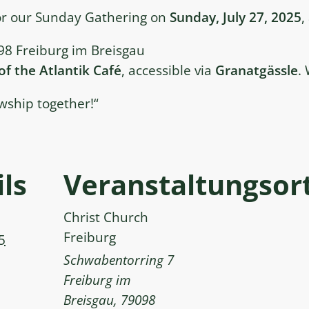
for our Sunday Gathering on
Sunday, July 27, 2025
,
8 Freiburg im Breisgau
 of the Atlantik Café
, accessible via
Granatgässle
.
wship together!“
ls
Veranstaltungsor
Christ Church
Freiburg
5
Schwabentorring 7
Freiburg im
Breisgau
,
79098