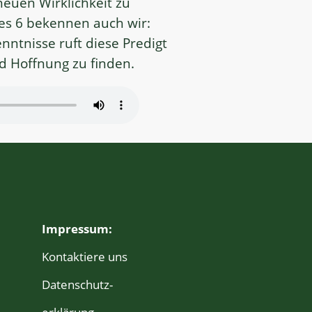
euen Wirklichkeit zu
nes 6 bekennen auch wir:
nntnisse ruft diese Predigt
nd Hoffnung zu finden.
Impressum:
Kontaktiere uns
Daten­schutz­