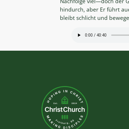
Nachfolge viel—doch der G
hindurch, aber Er führt au
bleibt schlicht und bewege