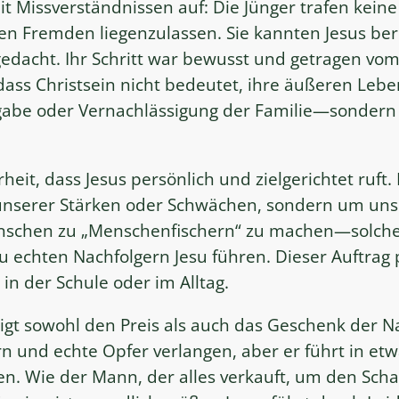
it Missverständnissen auf: Die Jünger trafen kein
nen Fremden liegenzulassen. Sie kannten Jesus ber
dacht. Ihr Schritt war bewusst und getragen vom 
h, dass Christsein nicht bedeutet, ihre äußeren L
gabe oder Vernachlässigung der Familie—sondern
eit, dass Jesus persönlich und zielgerichtet ruft. 
unserer Stärken oder Schwächen, sondern um uns z
Menschen zu „Menschenfischern“ zu machen—solch
u echten Nachfolgern Jesu führen. Dieser Auftrag 
in der Schule oder im Alltag.
digt sowohl den Preis als auch das Geschenk der N
n und echte Opfer verlangen, aber er führt in et
ten. Wie der Mann, der alles verkauft, um den Scha